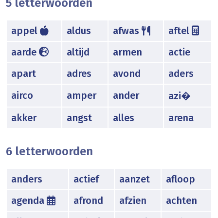
5 letterwoorden
appel
aldus
afwas
aftel
aarde
altijd
armen
actie
apart
adres
avond
aders
airco
amper
ander
azi�
akker
angst
alles
arena
6 letterwoorden
anders
actief
aanzet
afloop
agenda
afrond
afzien
achten