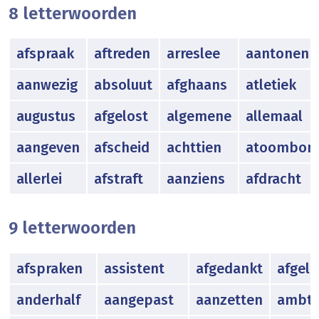
8 letterwoorden
afspraak
aftreden
arreslee
aantonen
aanwezig
absoluut
afghaans
atletiek
augustus
afgelost
algemene
allemaal
aangeven
afscheid
achttien
atoombo
allerlei
afstraft
aanziens
afdracht
9 letterwoorden
afspraken
assistent
afgedankt
afgel
anderhalf
aangepast
aanzetten
ambte