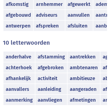
afkomstig
arnhemmer
afgewerkt
ademh
afgebouwd
adviseurs
aanvullen
aantr
antwerpen
afspreken
afsluiten
aanbi
10 letterwoorden
anderhalve
afstamming
aantrekken
agr
achterhoek
afgebroken
ambtenaren
afg
afhankelijk
activiteit
ambitieuze
ab
aanvallers
aanleiding
aangeraden
afg
aanmerking
aanvliegen
afmetingen
am