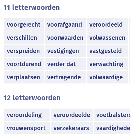
11 letterwoorden
voorgerecht
voorafgaand
veroordeeld
verschillen
voorwaarden
volwassenen
verspreiden
vestigingen
vastgesteld
voortdurend
verder dat
verwachting
verplaatsen
vertragende
volwaardige
v
12 letterwoorden
veroordeling
veroordeelde
voetbalsters
vrouwensport
verzekeraars
vaardigheden