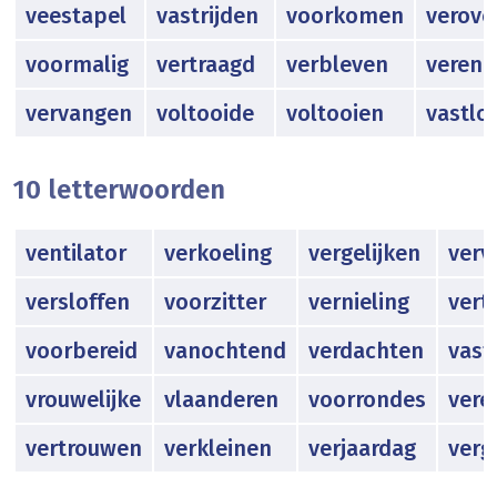
veestapel
vastrijden
voorkomen
verove
voormalig
vertraagd
verbleven
vereni
vervangen
voltooide
voltooien
vastlo
10 letterwoorden
ventilator
verkoeling
vergelijken
verv
versloffen
voorzitter
vernieling
vert
voorbereid
vanochtend
verdachten
vast
vrouwelijke
vlaanderen
voorrondes
vere
vertrouwen
verkleinen
verjaardag
verg