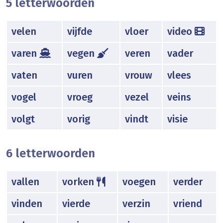
5 letterwoorden
velen
vijfde
vloer
video
varen
vegen
veren
vader
vaten
vuren
vrouw
vlees
vogel
vroeg
vezel
veins
volgt
vorig
vindt
visie
6 letterwoorden
vallen
vorken
voegen
verder
vinden
vierde
verzin
vriend