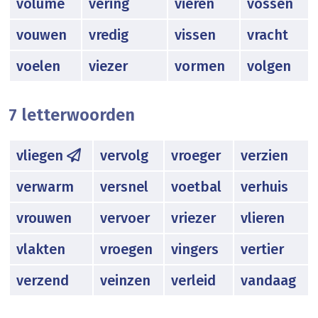
volume
vering
vieren
vossen
vouwen
vredig
vissen
vracht
voelen
viezer
vormen
volgen
7 letterwoorden
vliegen
vervolg
vroeger
verzien
verwarm
versnel
voetbal
verhuis
vrouwen
vervoer
vriezer
vlieren
vlakten
vroegen
vingers
vertier
verzend
veinzen
verleid
vandaag