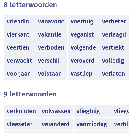
8 letterwoorden
vriendin
vanavond
voertuig
verbeter
vierkant
vakantie
veganist
verlaagd
veertien
verboden
volgende
vertrekt
verwacht
verschil
veroverd
volledig
voorjaar
volstaan
vastliep
verlaten
9 letterwoorden
verkouden
volwassen
vliegtuig
vliegve
vleeseter
veranderd
vanmiddag
verblij