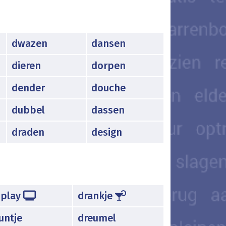
dwazen
dansen
dieren
dorpen
dender
douche
dubbel
dassen
draden
design
splay
drankje
untje
dreumel