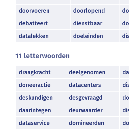
doorvoeren
doorlopend
do
debatteert
dienstbaar
do
datalekken
doeleinden
di
11 letterwoorden
draagkracht
deelgenomen
da
doneeractie
datacenters
di
deskundigen
desgevraagd
do
daarintegen
deurwaarder
di
dataservice
domineerden
do