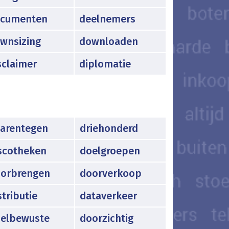
cumenten
deelnemers
wnsizing
downloaden
sclaimer
diplomatie
arentegen
driehonderd
scotheken
doelgroepen
orbrengen
doorverkoop
stributie
dataverkeer
elbewuste
doorzichtig