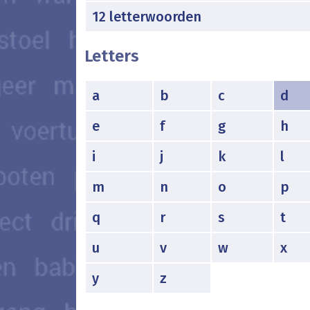
12 letterwoorden
Letters
a
b
c
d
e
f
g
h
i
j
k
l
m
n
o
p
q
r
s
t
u
v
w
x
y
z