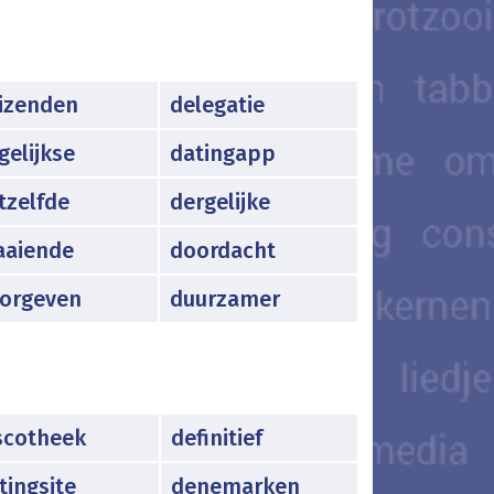
izenden
delegatie
gelijkse
datingapp
tzelfde
dergelijke
aaiende
doordacht
orgeven
duurzamer
scotheek
definitief
tingsite
denemarken