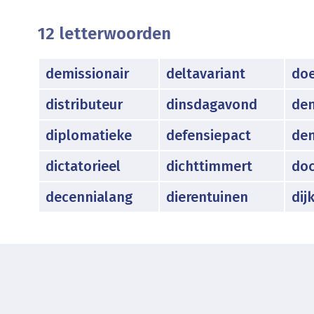
12 letterwoorden
demissionair
deltavariant
doe
distributeur
dinsdagavond
de
diplomatieke
defensiepact
dem
dictatorieel
dichttimmert
do
decennialang
dierentuinen
dij