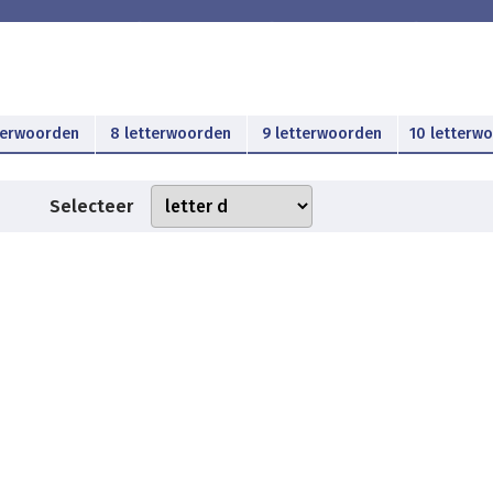
terwoorden
8 letterwoorden
9 letterwoorden
10 letterw
Selecteer