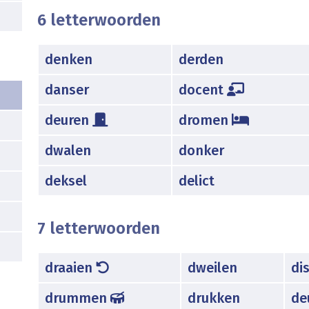
6 letterwoorden
denken
derden
danser
docent
deuren
dromen
dwalen
donker
deksel
delict
7 letterwoorden
draaien
dweilen
di
drummen
drukken
de