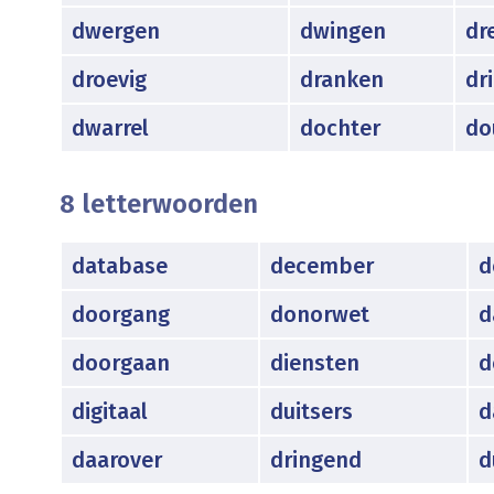
dwergen
dwingen
dr
droevig
dranken
dr
dwarrel
dochter
do
8 letterwoorden
database
december
d
doorgang
donorwet
d
doorgaan
diensten
d
digitaal
duitsers
d
daarover
dringend
d