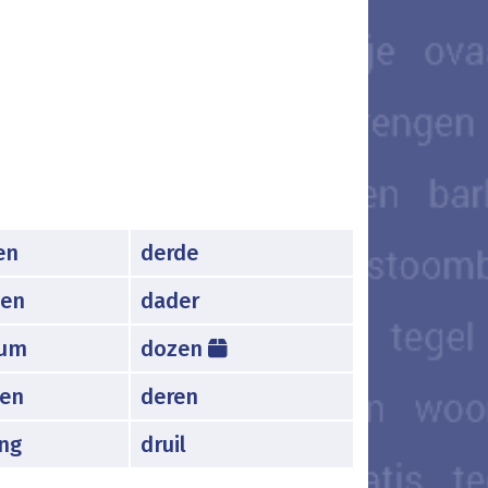
en
derde
en
dader
tum
dozen
en
deren
ng
druil