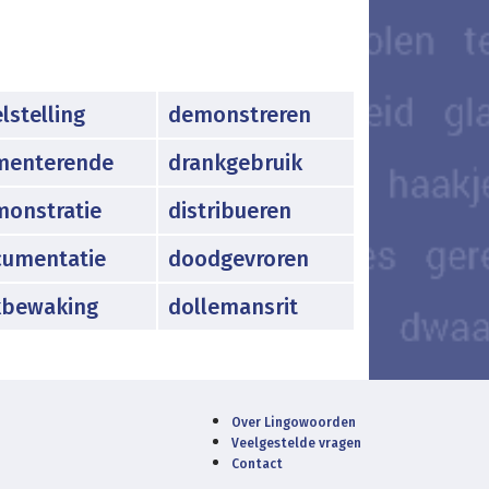
lstelling
demonstreren
menterende
drankgebruik
onstratie
distribueren
cumentatie
doodgevroren
kbewaking
dollemansrit
Over Lingowoorden
Veelgestelde vragen
Contact