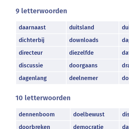
9 letterwoorden
daarnaast
duitsland
du
dichterbij
downloads
da
directeur
diezelfde
da
discussie
doorgaans
dr
dagenlang
deelnemer
do
10 letterwoorden
dennenboom
doelbewust
di
doorbreken
democratie
da