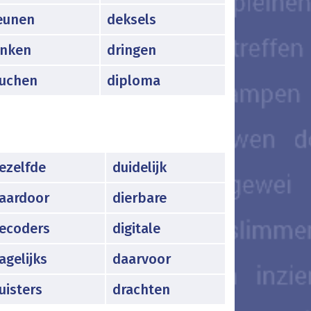
eunen
deksels
inken
dringen
uchen
diploma
ezelfde
duidelijk
aardoor
dierbare
ecoders
digitale
agelijks
daarvoor
uisters
drachten