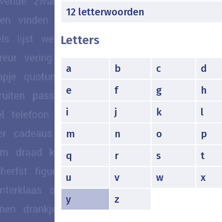
12 letterwoorden
Letters
a
b
c
d
e
f
g
h
i
j
k
l
m
n
o
p
q
r
s
t
u
v
w
x
y
z