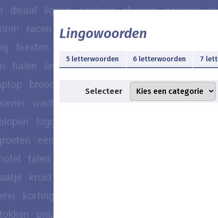
Lingowoorden
5 letterwoorden
6 letterwoorden
7 let
Selecteer