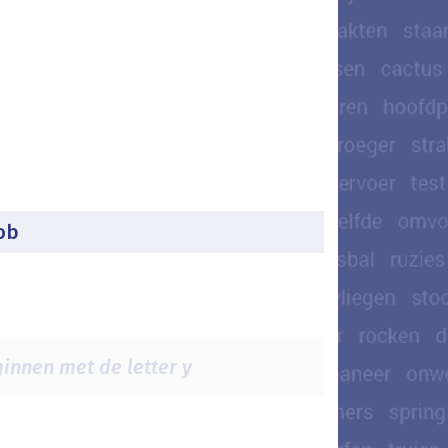
ob
innen met de letter y