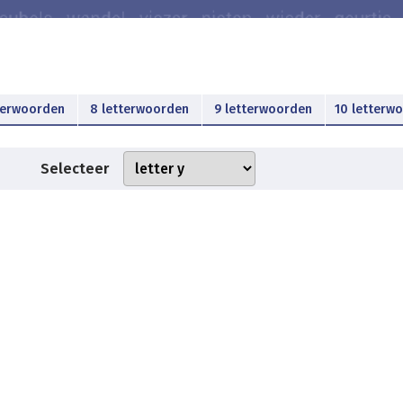
terwoorden
8 letterwoorden
9 letterwoorden
10 letterw
Selecteer