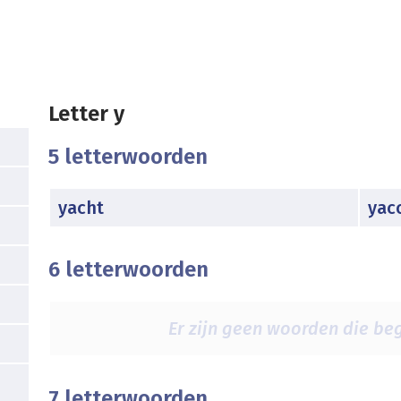
Letter y
5 letterwoorden
yacht
yac
6 letterwoorden
Er zijn geen woorden die beg
7 letterwoorden