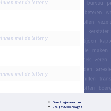
innen met de letter y
innen met de letter y
innen met de letter y
Over Lingowoorden
Veelgestelde vragen