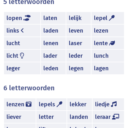
5 letterwoorden
lopen
laten
lelijk
lepel
links
laden
leven
lezen
lucht
lenen
laser
lente
licht
lader
leder
lunch
leger
leden
legen
lagen
6 letterwoorden
lenzen
lepels
lekker
liedje
liever
letter
landen
leraar