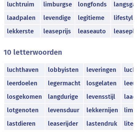
luchtruim
limburgse
longfonds
langsga
laadpalen
levendige
legitieme
lifestyle
lekkerste
leaseprijs
leaseauto
leasepl
10 letterwoorden
luchthaven
lobbyisten
leveringen
luch
leerdoelen
legermacht
losgelaten
lee
losgekomen
langdurige
levensstijl
laa
lotgenoten
levensduur
lekkernijen
limb
lastdieren
leaserijder
lastendruk
lite