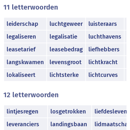
11 letterwoorden
leiderschap
luchtgeweer
luisteraars
l
legaliseren
legalisatie
luchthavens
leasetarief
leasebedrag
liefhebbers
langskwamen
levensgroot
lichtkracht
l
lokaliseert
lichtsterke
lichtcurves
12 letterwoorden
lintjesregen
losgetrokken
liefdesleven
leveranciers
landingsbaan
lidmaatscha