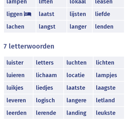
lampen
liften
lokaal
leasen
liggen
laatst
lijsten
liefde
lachen
langst
langer
lenden
7 letterwoorden
luister
letters
luchten
lichten
luieren
lichaam
locatie
lampjes
luikjes
liedjes
laatste
laagste
leveren
logisch
langere
letland
leerden
lerende
landing
leukste