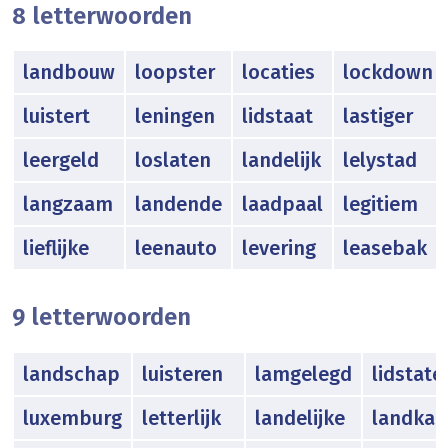
8 letterwoorden
landbouw
loopster
locaties
lockdown
luistert
leningen
lidstaat
lastiger
leergeld
loslaten
landelijk
lelystad
langzaam
landende
laadpaal
legitiem
lieflijke
leenauto
levering
leasebak
9 letterwoorden
landschap
luisteren
lamgelegd
lidstate
luxemburg
letterlijk
landelijke
landkaa