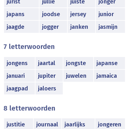
jurist
jullie
juiste
jonger
japans
joodse
jersey
junior
jaagde
jogger
janken
jasmijn
7 letterwoorden
jongens
jaartal
jongste
japanse
januari
jupiter
juwelen
jamaica
jaagpad
jaloers
8 letterwoorden
justitie
journaal
jaarlijks
jongeren