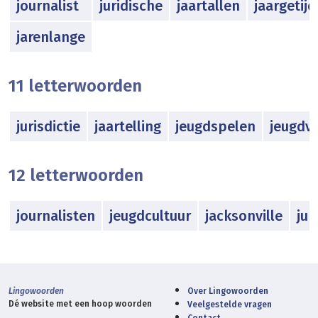
journalist
juridische
jaartallen
jaargetijd
jarenlange
11 letterwoorden
jurisdictie
jaartelling
jeugdspelen
jeugdv
12 letterwoorden
journalisten
jeugdcultuur
jacksonville
ju
Lingowoorden
Over Lingowoorden
Dé website met een hoop woorden
Veelgestelde vragen