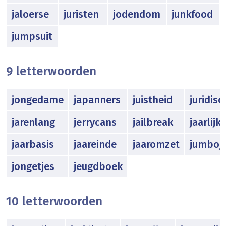
jaloerse
juristen
jodendom
junkfood
jumpsuit
9 letterwoorden
jongedame
japanners
juistheid
juridisc
jarenlang
jerrycans
jailbreak
jaarlijk
jaarbasis
jaareinde
jaaromzet
jumboj
jongetjes
jeugdboek
10 letterwoorden