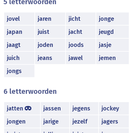
5 letterwoorden
jovel
jaren
jicht
jonge
japan
juist
jacht
jeugd
jaagt
joden
joods
jasje
juich
jeans
jawel
jemen
jongs
6 letterwoorden
jatten
jassen
jegens
jockey
jongen
jarige
jezelf
jagers