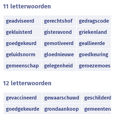
11 letterwoorden
geadviseerd
gerechtshof
gedragscode
gekluisterd
gisteravond
griekenland
goedgekeurd
gemotiveerd
geallieerde
geluidsnorm
gloednieuwe
goedkeuring
gemeenschap
gelegenheid
geroezemoes
12 letterwoorden
gevaccineerd
gewaarschuwd
geschilderd
goedgekeurde
grondaankoop
gemeentera