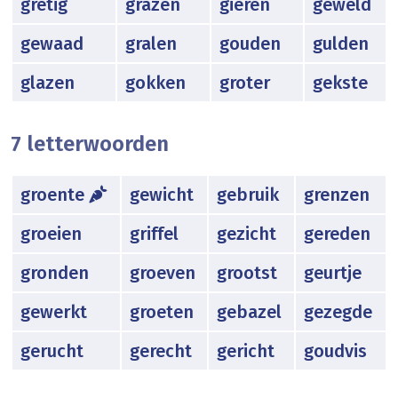
gretig
grazen
gieren
geweld
gewaad
gralen
gouden
gulden
glazen
gokken
groter
gekste
7 letterwoorden
groente
gewicht
gebruik
grenzen
groeien
griffel
gezicht
gereden
gronden
groeven
grootst
geurtje
gewerkt
groeten
gebazel
gezegde
gerucht
gerecht
gericht
goudvis