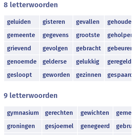
8 letterwoorden
geluiden
gisteren
gevallen
gehouden
gemeente
gegevens
grootste
geholpen
grievend
gevolgen
gebracht
gebeuren
genoemde
gelderse
gelukkig
geregeld
gesloopt
geworden
gezinnen
gespaard
9 letterwoorden
gymnasium
gerechten
gewichten
gemee
groningen
gesjoemel
genegeerd
gebrui