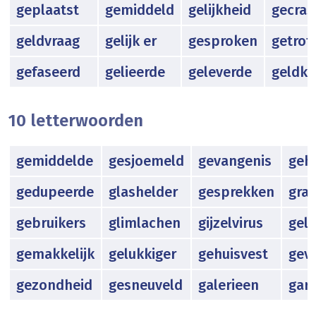
geplaatst
gemiddeld
gelijkheid
gecras
geldvraag
gelijk er
gesproken
getrof
gefaseerd
gelieerde
geleverde
geldkr
10 letterwoorden
gemiddelde
gesjoemeld
gevangenis
geh
gedupeerde
glashelder
gesprekken
gra
gebruikers
glimlachen
gijzelvirus
gel
gemakkelijk
gelukkiger
gehuisvest
geva
gezondheid
gesneuveld
galerieen
gar