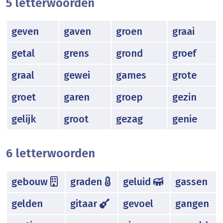
5 letterwoorden
geven
gaven
groen
graai
getal
grens
grond
groef
graal
gewei
games
grote
groet
garen
groep
gezin
gelijk
groot
gezag
genie
6 letterwoorden
gebouw
graden
geluid
gassen
gelden
gitaar
gevoel
gangen