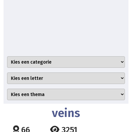
veins
66
3251