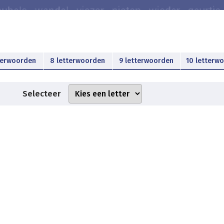
terwoorden
8 letterwoorden
9 letterwoorden
10 letterw
Selecteer