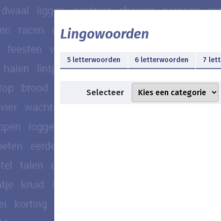
Lingowoorden
5 letterwoorden
6 letterwoorden
7 let
Selecteer