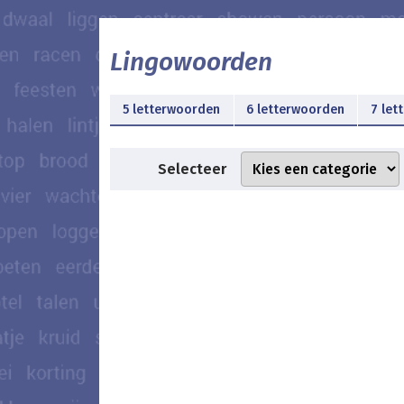
Lingowoorden
5 letterwoorden
6 letterwoorden
7 let
Selecteer