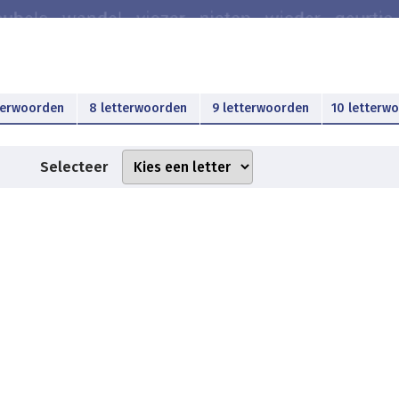
terwoorden
8 letterwoorden
9 letterwoorden
10 letterw
Selecteer