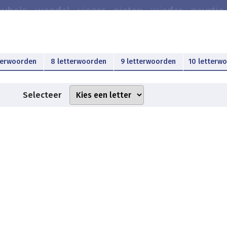
terwoorden
8 letterwoorden
9 letterwoorden
10 letterw
Selecteer