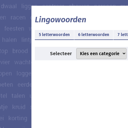
Lingowoorden
5 letterwoorden
6 letterwoorden
7 let
Selecteer