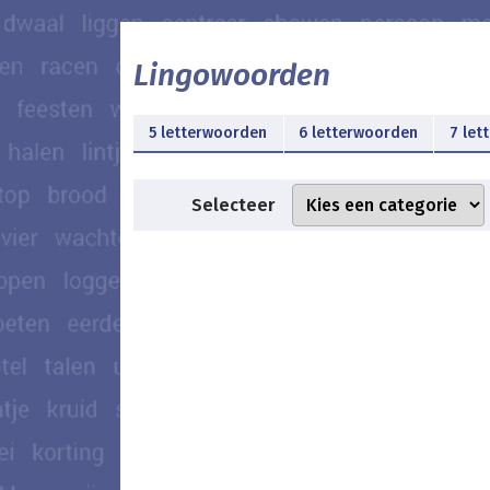
Lingowoorden
5 letterwoorden
6 letterwoorden
7 let
Selecteer