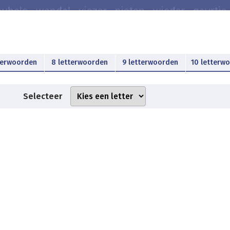
terwoorden
8 letterwoorden
9 letterwoorden
10 letterw
Selecteer