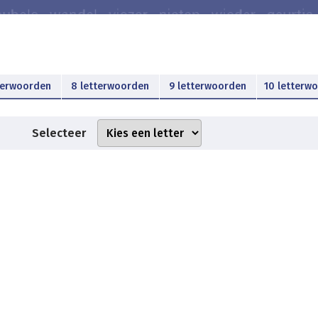
terwoorden
8 letterwoorden
9 letterwoorden
10 letterw
Selecteer