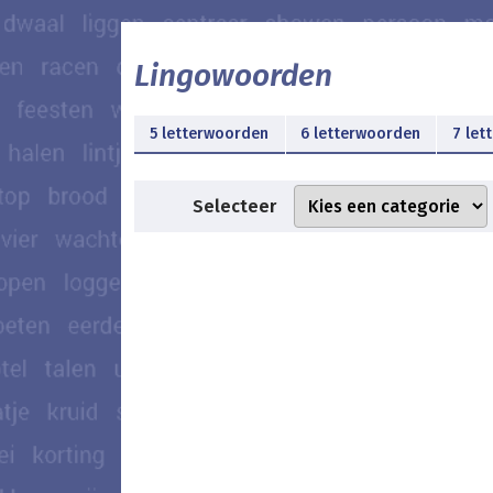
Lingowoorden
5 letterwoorden
6 letterwoorden
7 let
Selecteer