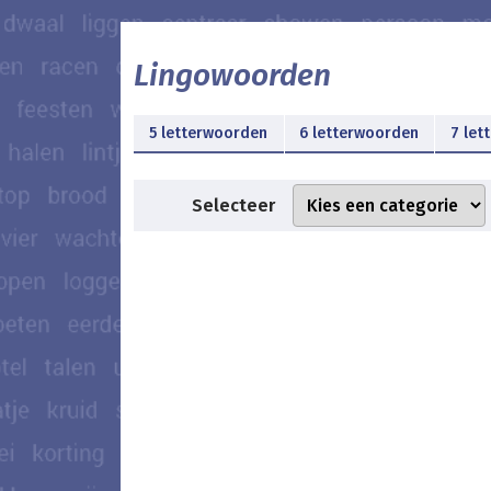
Lingowoorden
5 letterwoorden
6 letterwoorden
7 let
Selecteer