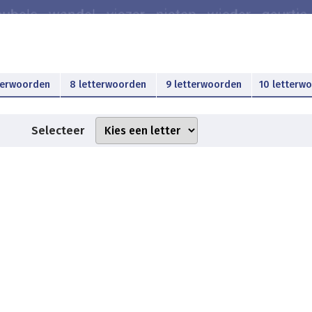
terwoorden
8 letterwoorden
9 letterwoorden
10 letterw
Selecteer