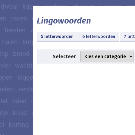
Lingowoorden
5 letterwoorden
6 letterwoorden
7 let
Selecteer