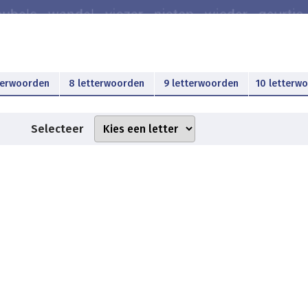
terwoorden
8 letterwoorden
9 letterwoorden
10 letterw
Selecteer