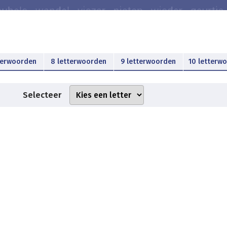
terwoorden
8 letterwoorden
9 letterwoorden
10 letterw
Selecteer