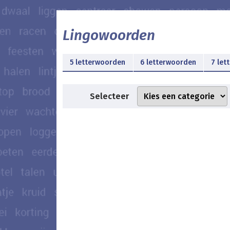
Lingowoorden
5 letterwoorden
6 letterwoorden
7 let
Selecteer