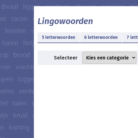
Lingowoorden
5 letterwoorden
6 letterwoorden
7 let
Selecteer