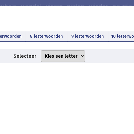
terwoorden
8 letterwoorden
9 letterwoorden
10 letterw
Selecteer