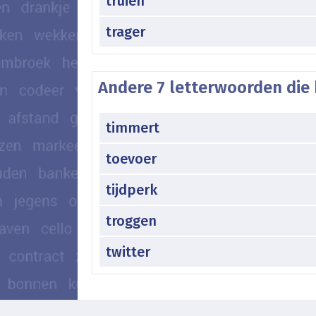
truien
trager
Andere 7 letterwoorden die 
timmert
toevoer
tijdperk
troggen
twitter