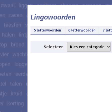
Lingowoorden
5 letterwoorden
6 letterwoorden
7 let
Selecteer