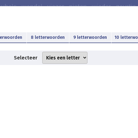
terwoorden
8 letterwoorden
9 letterwoorden
10 letterw
Selecteer