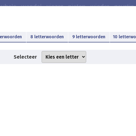
terwoorden
8 letterwoorden
9 letterwoorden
10 letterw
Selecteer