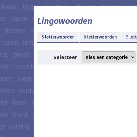
Lingowoorden
5 letterwoorden
6 letterwoorden
7 let
Selecteer