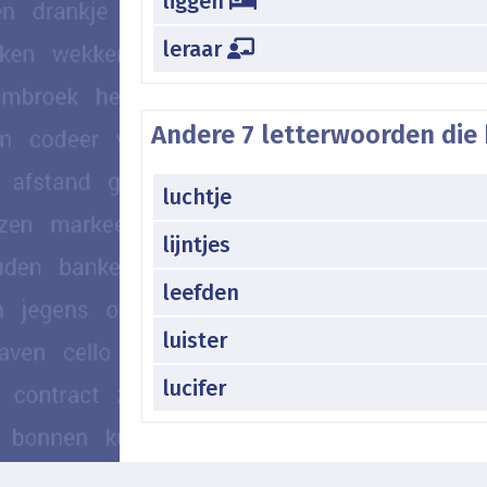
liggen
leraar
Andere 7 letterwoorden die 
luchtje
lijntjes
leefden
luister
lucifer