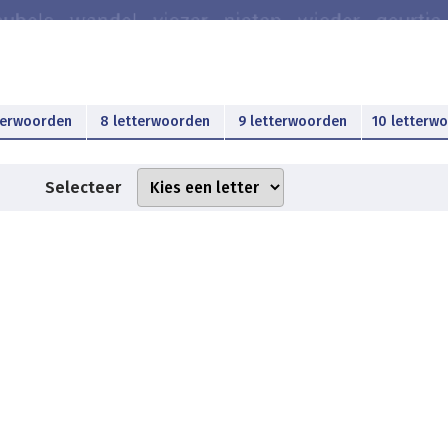
terwoorden
8 letterwoorden
9 letterwoorden
10 letterw
Selecteer