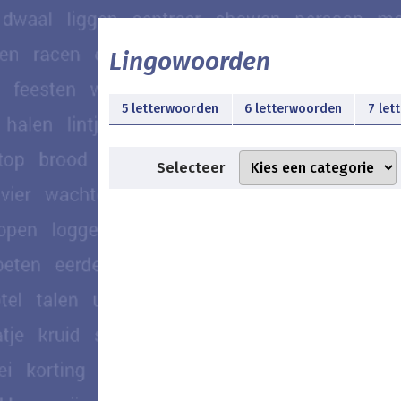
Lingowoorden
5 letterwoorden
6 letterwoorden
7 let
Selecteer