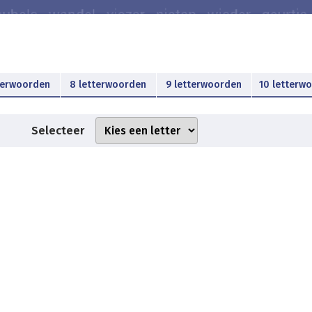
terwoorden
8 letterwoorden
9 letterwoorden
10 letterw
Selecteer