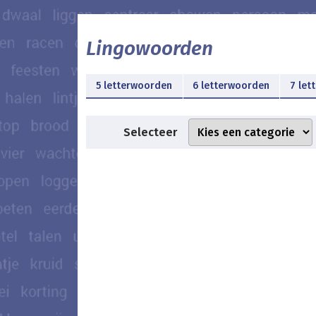
Lingowoorden
5 letterwoorden
6 letterwoorden
7 let
Selecteer