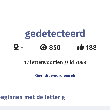
gedetecteerd
-
850
188
12 letterwoorden // id
7063
Geef dit woord een
beginnen met de letter g