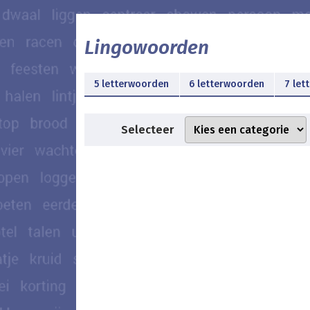
Lingowoorden
5 letterwoorden
6 letterwoorden
7 let
Selecteer