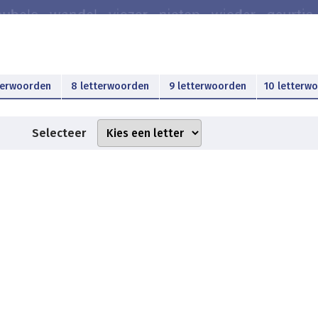
terwoorden
8 letterwoorden
9 letterwoorden
10 letterw
Selecteer