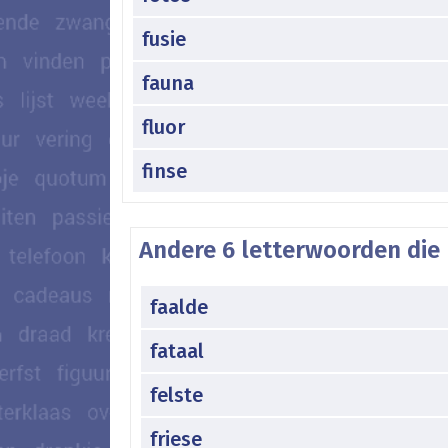
fusie
fauna
fluor
finse
Andere 6 letterwoorden die 
faalde
fataal
felste
friese