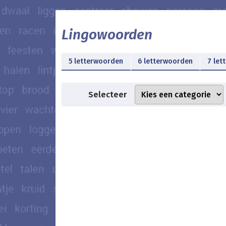
Lingowoorden
5 letterwoorden
6 letterwoorden
7 let
Selecteer