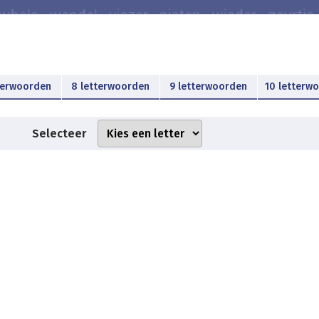
terwoorden
8 letterwoorden
9 letterwoorden
10 letterw
Selecteer