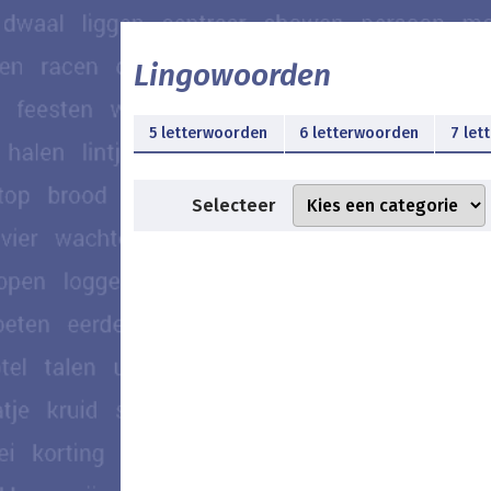
Lingowoorden
5 letterwoorden
6 letterwoorden
7 let
Selecteer