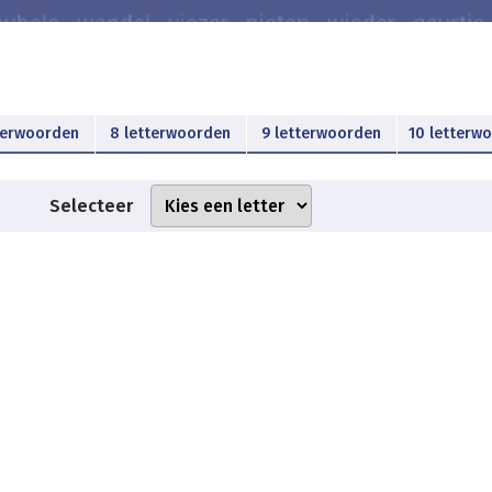
terwoorden
8 letterwoorden
9 letterwoorden
10 letterw
Selecteer