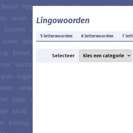
Lingowoorden
5 letterwoorden
6 letterwoorden
7 let
Selecteer