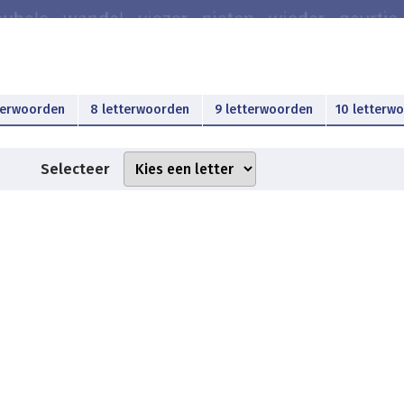
terwoorden
8 letterwoorden
9 letterwoorden
10 letterw
Selecteer