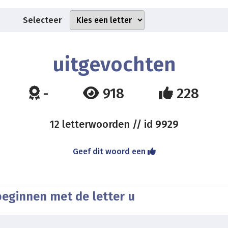
Selecteer
uitgevochten
-
918
228
12 letterwoorden // id
9929
Geef dit woord een
beginnen met de letter u