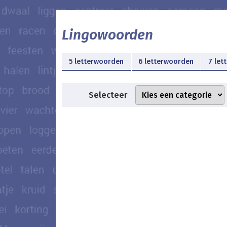
Lingowoorden
5 letterwoorden
6 letterwoorden
7 let
Selecteer