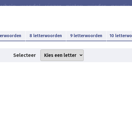
terwoorden
8 letterwoorden
9 letterwoorden
10 letterw
Selecteer