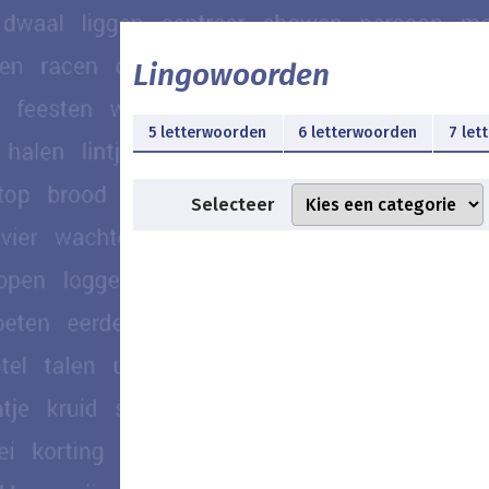
Lingowoorden
5 letterwoorden
6 letterwoorden
7 let
Selecteer