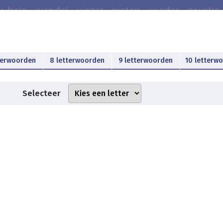
terwoorden
8 letterwoorden
9 letterwoorden
10 letterw
Selecteer