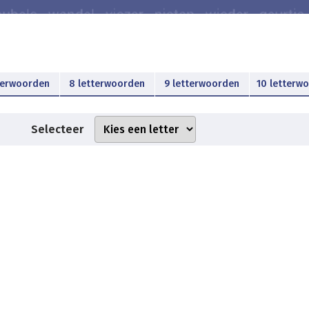
terwoorden
8 letterwoorden
9 letterwoorden
10 letterw
Selecteer