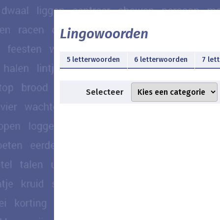
Lingowoorden
5 letterwoorden
6 letterwoorden
7 let
Selecteer