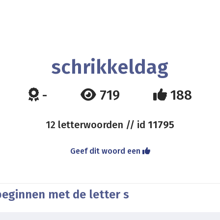
schrikkeldag
-
719
188
12 letterwoorden // id
11795
Geef dit woord een
beginnen met de letter s