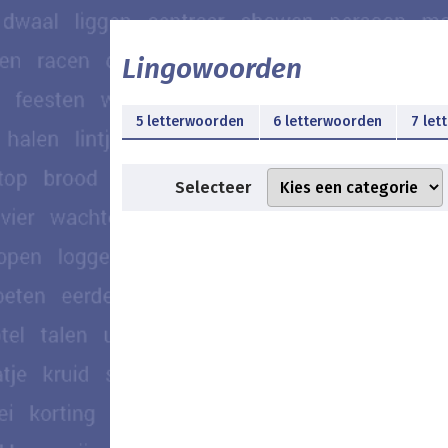
Lingowoorden
5 letterwoorden
6 letterwoorden
7 let
Selecteer