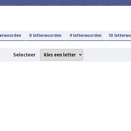
terwoorden
8 letterwoorden
9 letterwoorden
10 letterw
Selecteer