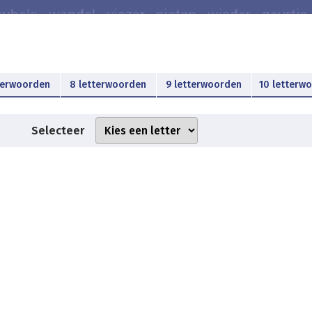
terwoorden
8 letterwoorden
9 letterwoorden
10 letterw
Selecteer