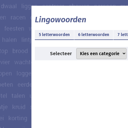
Lingowoorden
5 letterwoorden
6 letterwoorden
7 let
Selecteer