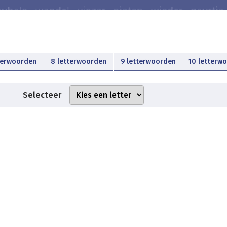
terwoorden
8 letterwoorden
9 letterwoorden
10 letterw
Selecteer