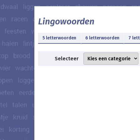
Lingowoorden
5 letterwoorden
6 letterwoorden
7 let
Selecteer