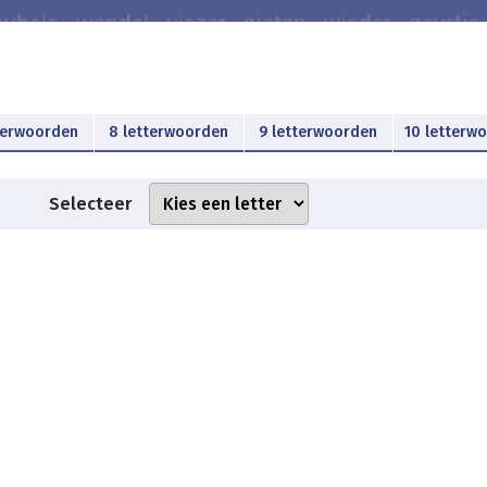
terwoorden
8 letterwoorden
9 letterwoorden
10 letterw
Selecteer