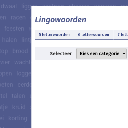
Lingowoorden
5 letterwoorden
6 letterwoorden
7 let
Selecteer