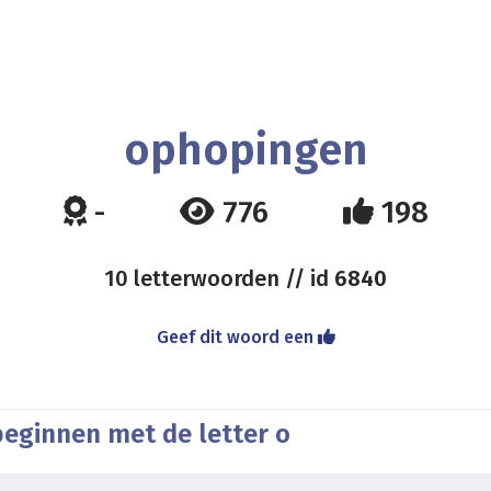
ophopingen
-
776
198
10 letterwoorden // id
6840
Geef dit woord een
beginnen met de letter o