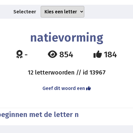
Selecteer
natievorming
-
854
184
12 letterwoorden // id
13967
Geef dit woord een
beginnen met de letter n