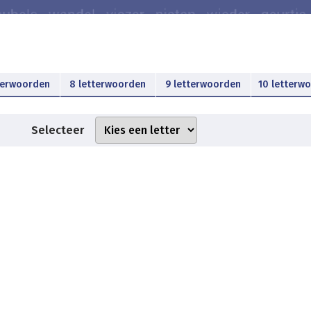
terwoorden
8 letterwoorden
9 letterwoorden
10 letterw
Selecteer