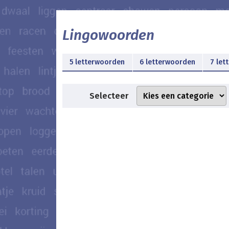
Lingowoorden
5 letterwoorden
6 letterwoorden
7 let
Selecteer