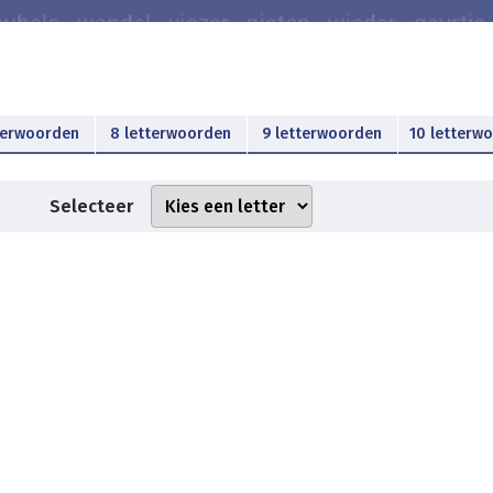
terwoorden
8 letterwoorden
9 letterwoorden
10 letterw
Selecteer