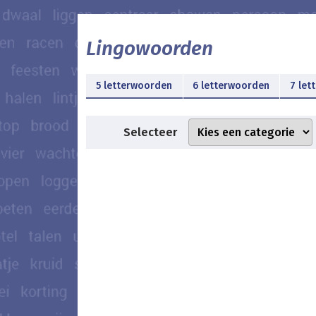
Lingowoorden
5 letterwoorden
6 letterwoorden
7 let
Selecteer