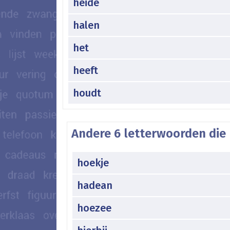
heide
halen
het
heeft
houdt
Andere 6 letterwoorden die 
hoekje
hadean
hoezee