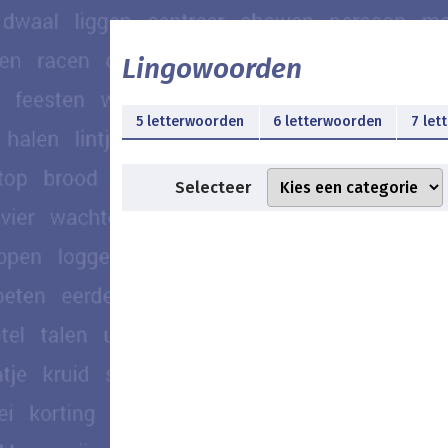
Lingowoorden
5 letterwoorden
6 letterwoorden
7 let
Selecteer