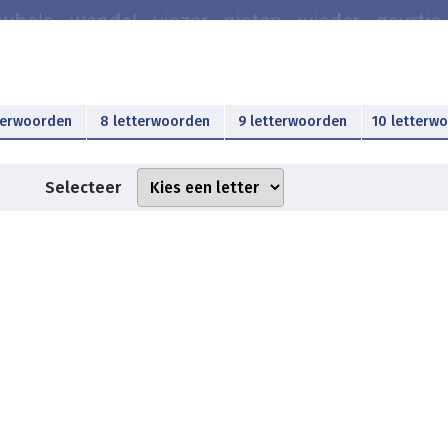
terwoorden
8 letterwoorden
9 letterwoorden
10 letterw
Selecteer