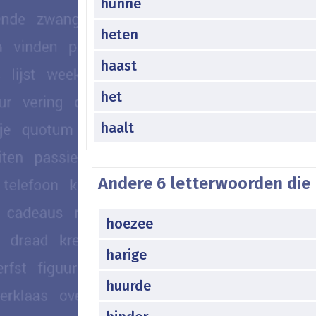
hunne
heten
haast
het
haalt
Andere 6 letterwoorden die 
hoezee
harige
huurde