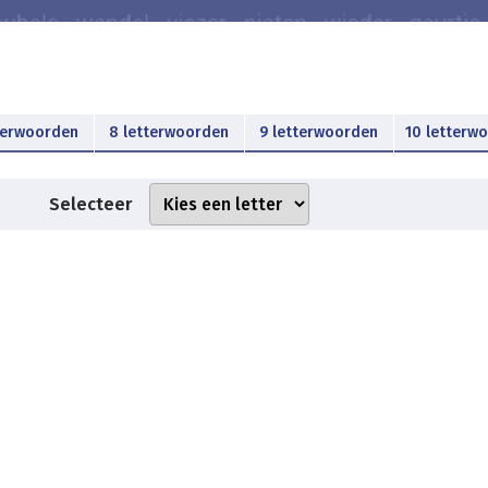
terwoorden
8 letterwoorden
9 letterwoorden
10 letterw
Selecteer