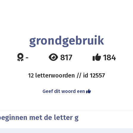
grondgebruik
-
817
184
12 letterwoorden // id
12557
Geef dit woord een
beginnen met de letter g