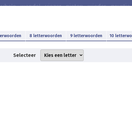
terwoorden
8 letterwoorden
9 letterwoorden
10 letterw
Selecteer