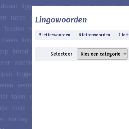
Lingowoorden
5 letterwoorden
6 letterwoorden
7 let
Selecteer