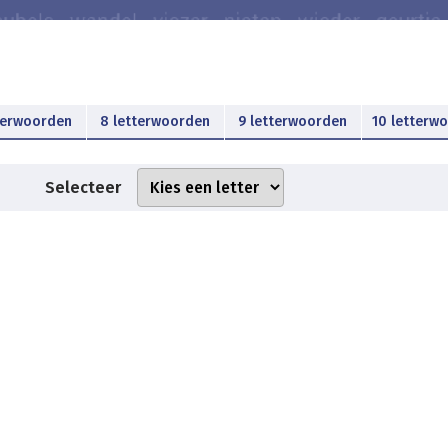
terwoorden
8 letterwoorden
9 letterwoorden
10 letterw
Selecteer