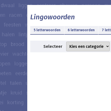
Lingowoorden
5 letterwoorden
6 letterwoorden
7 let
Selecteer