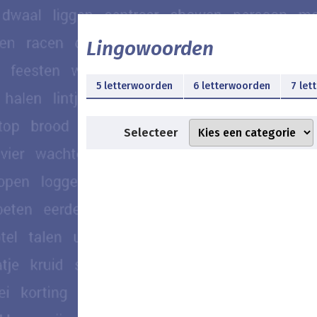
Lingowoorden
5 letterwoorden
6 letterwoorden
7 let
Selecteer