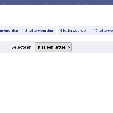
terwoorden
8 letterwoorden
9 letterwoorden
10 letterw
Selecteer