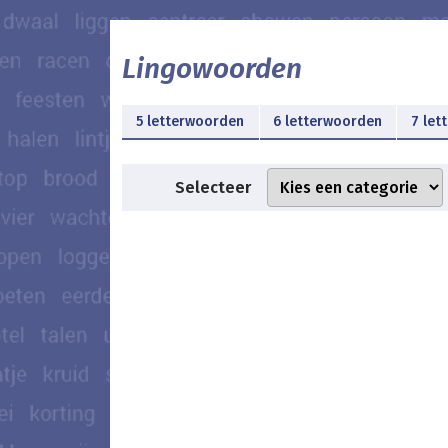
Lingowoorden
5 letterwoorden
6 letterwoorden
7 let
Selecteer