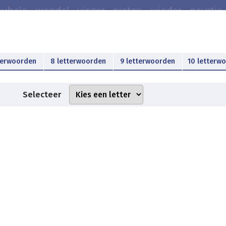
terwoorden
8 letterwoorden
9 letterwoorden
10 letterw
Selecteer