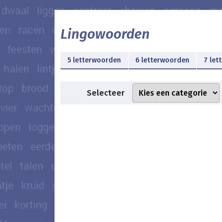
Lingowoorden
5 letterwoorden
6 letterwoorden
7 let
Selecteer