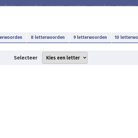
terwoorden
8 letterwoorden
9 letterwoorden
10 letterw
Selecteer