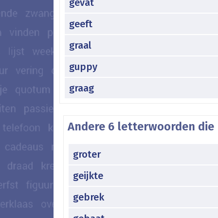
gevat
geeft
graal
guppy
graag
Andere 6 letterwoorden die 
groter
geijkte
gebrek