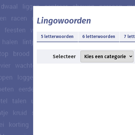
Lingowoorden
5 letterwoorden
6 letterwoorden
7 let
Selecteer