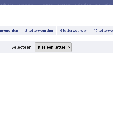
terwoorden
8 letterwoorden
9 letterwoorden
10 letterw
Selecteer