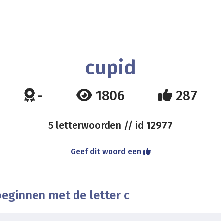
cupid
-
1806
287
5 letterwoorden // id
12977
Geef dit woord een
beginnen met de letter c