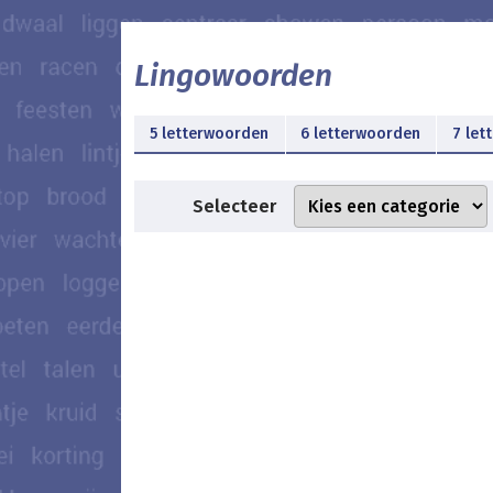
Lingowoorden
5 letterwoorden
6 letterwoorden
7 let
Selecteer