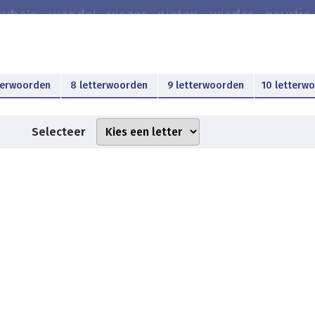
terwoorden
8 letterwoorden
9 letterwoorden
10 letterw
Selecteer