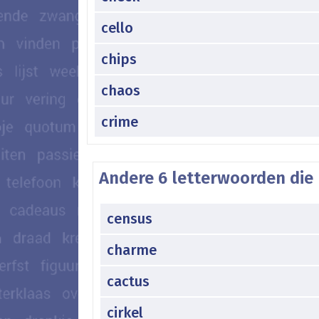
cello
chips
chaos
crime
Andere 6 letterwoorden die 
census
charme
cactus
cirkel