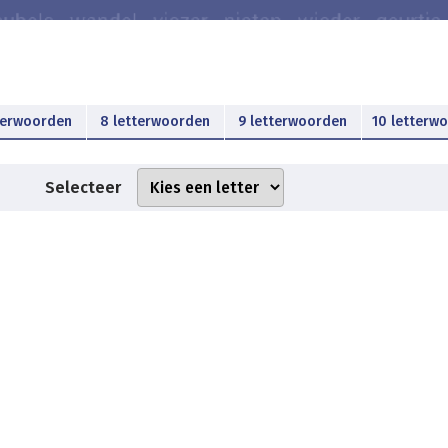
terwoorden
8 letterwoorden
9 letterwoorden
10 letterw
Selecteer