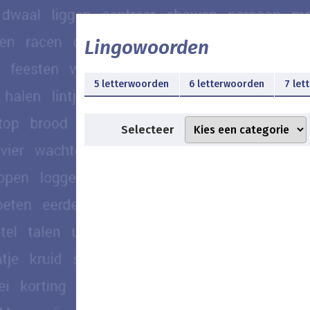
Lingowoorden
5 letterwoorden
6 letterwoorden
7 let
Selecteer