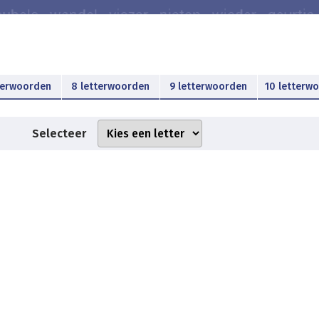
terwoorden
8 letterwoorden
9 letterwoorden
10 letterw
Selecteer