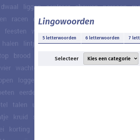
Lingowoorden
5 letterwoorden
6 letterwoorden
7 let
Selecteer