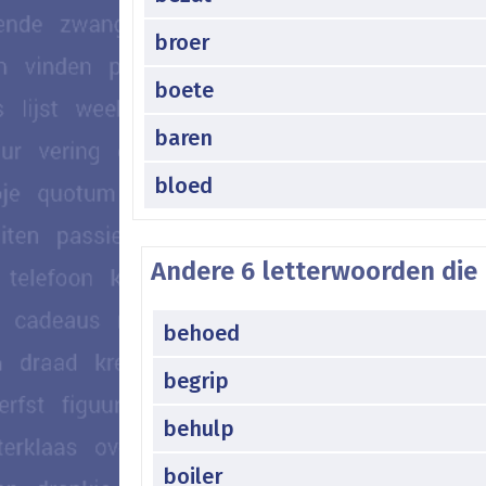
broer
boete
baren
bloed
Andere 6 letterwoorden die
behoed
begrip
behulp
boiler